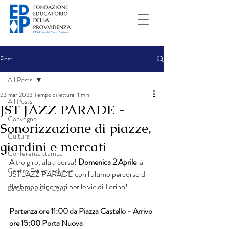
Post
All Posts
23 mar 2023
Tempo di lettura: 1 min
All Posts
JST JAZZ PARADE -
Convegno
Sonorizzazione di piazze,
Cultura
giardini e mercati
Conferenza stampa
Altro giro, altra corsa!
 Domenica 2 Aprile 
la 
Centro Estivo Inclusivo
JST JAZZ PARADE con l'ultimo percorso di 
flashmob itineranti per le vie di Torino!
La Cultura che Cura
Partenza ore 11:00 da Piazza Castello - Arrivo 
ore 15:00 Porta Nuova