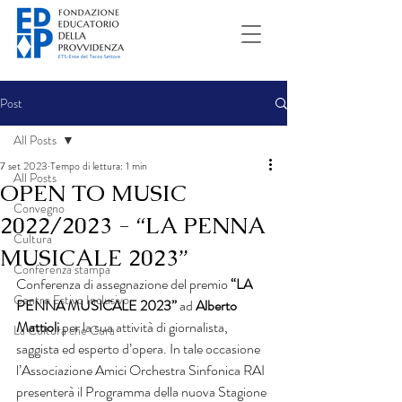
Post
All Posts
7 set 2023
Tempo di lettura: 1 min
All Posts
OPEN TO MUSIC
Convegno
2022/2023 - “LA PENNA
Cultura
MUSICALE 2023”
Conferenza stampa
Conferenza di assegnazione del premio 
“LA 
Centro Estivo Inclusivo
PENNA MUSICALE 2023”
 ad
 Alberto 
Mattioli 
per la sua attività di giornalista, 
La Cultura che Cura
saggista ed esperto d’opera. In tale occasione 
l’Associazione Amici Orchestra Sinfonica RAI 
presenterà il Programma della nuova Stagione 