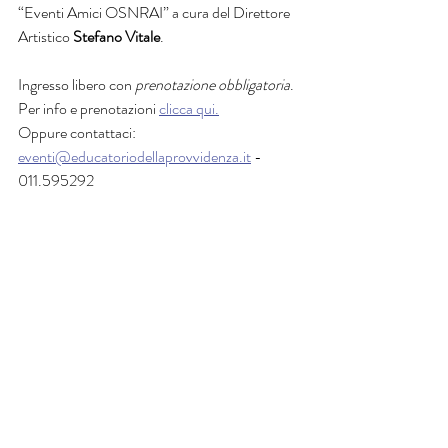
“Eventi Amici OSNRAI” a cura del Direttore 
Artistico 
Stefano Vitale
. 
Ingresso libero con 
prenotazione obbligatoria
.
Per info e prenotazioni 
clicca qui.
Oppure contattaci: 
eventi@educatoriodellaprovvidenza.it
 - 
011.595292