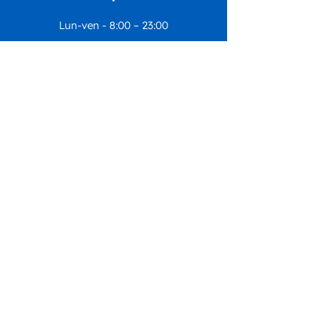
Lun-ven - 8:00 – 23:00
Sab - 9:00 – 13:00
Dom - 9:00 - 13:00
I nostri uffici rimarranno chiusi dal
1
agosto al 23 agosto
compresi.
Riapriranno lunedì
24 agosto
con le
regolari attività.
Seguici su
DONA ORA