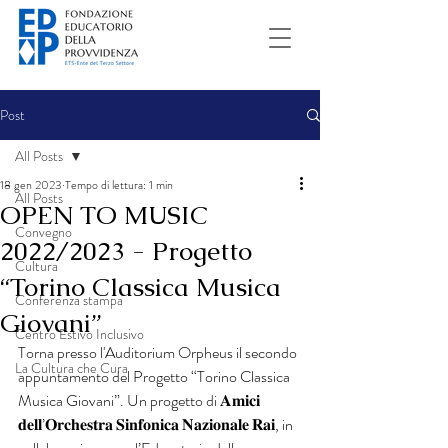
Post
All Posts
18 gen 2023
Tempo di lettura: 1 min
All Posts
OPEN TO MUSIC
Convegno
2022/2023 - Progetto
Cultura
“Torino Classica Musica
Conferenza stampa
Giovani”
Centro Estivo Inclusivo
Torna presso l'Auditorium Orpheus il secondo 
La Cultura che Cura
appuntamento del Progetto “Torino Classica 
Musica Giovani”. Un progetto di 𝐀𝐦𝐢𝐜𝐢 
𝐝𝐞𝐥𝐥’𝐎𝐫𝐜𝐡𝐞𝐬𝐭𝐫𝐚 𝐒𝐢𝐧𝐟𝐨𝐧𝐢𝐜𝐚 𝐍𝐚𝐳𝐢𝐨𝐧𝐚𝐥𝐞 𝐑𝐚𝐢, in 