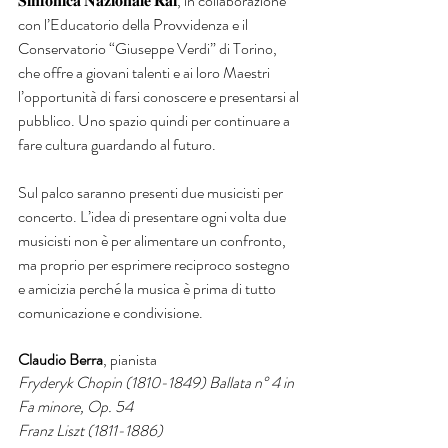
𝐒𝐢𝐧𝐟𝐨𝐧𝐢𝐜𝐚 𝐍𝐚𝐳𝐢𝐨𝐧𝐚𝐥𝐞 𝐑𝐚𝐢, in collaborazione 
con l’Educatorio della Provvidenza e il 
Conservatorio “Giuseppe Verdi” di Torino, 
che offre a giovani talenti e ai loro Maestri 
l’opportunità di farsi conoscere e presentarsi al 
pubblico. Uno spazio quindi per continuare a 
fare cultura guardando al futuro. 
Sul palco saranno presenti due musicisti per 
concerto. L’idea di presentare ogni volta due 
musicisti non è per alimentare un confronto, 
ma proprio per esprimere reciproco sostegno 
e amicizia perché la musica è prima di tutto 
comunicazione e condivisione. 
Claudio Berra
, pianista
Fryderyk Chopin (1810-1849) Ballata n° 4 in 
Fa minore, Op. 54
Franz Liszt (1811-1886) 