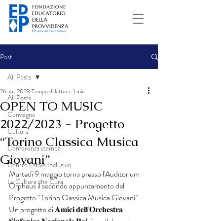
Post
All Posts
26 apr 2023
Tempo di lettura: 1 min
All Posts
OPEN TO MUSIC
Convegno
2022/2023 - Progetto
Cultura
“Torino Classica Musica
Conferenza stampa
Giovani”
Centro Estivo Inclusivo
Martedì 9 maggio torna presso l'Auditorium 
La Cultura che Cura
Orpheus il secondo appuntamento del 
Progetto “Torino Classica Musica Giovani”. 
Un progetto di 𝐀𝐦𝐢𝐜𝐢 𝐝𝐞𝐥𝐥’𝐎𝐫𝐜𝐡𝐞𝐬𝐭𝐫𝐚 