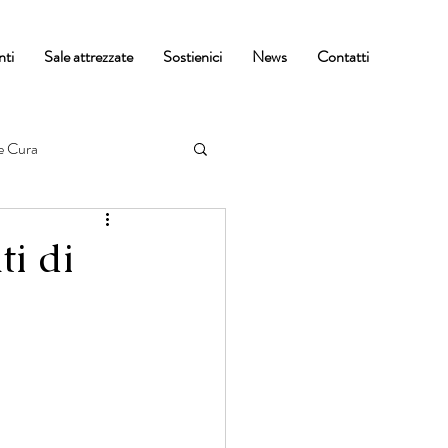
nti
Sale attrezzate
Sostienici
News
Contatti
e Cura
i di