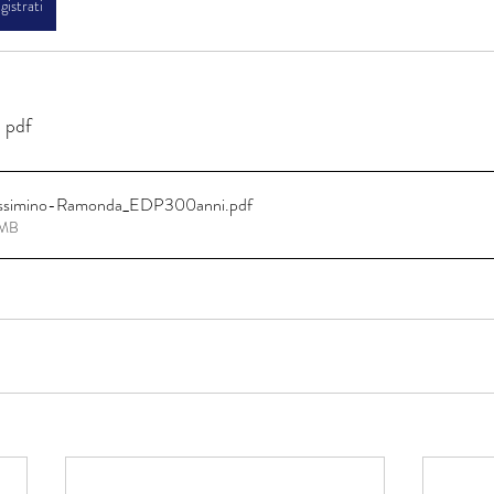
gistrati
n pdf
Massimino-Ramonda_EDP300anni
.pdf
7MB