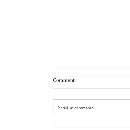
Commenti
Scrivi un commento...
Un dialogo tra giustizia,