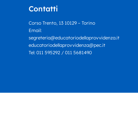
verità: Ennio Tomaselli
Contatti
presenta “Il cerchio più
piccolo”
Corso Trento, 13 10129 – Torino
Email:
segreteria@educatoriodellaprovvidenza.it
educatoriodellaprovvidenza@pec.it
Tel:
011 595292 / 011 5681490