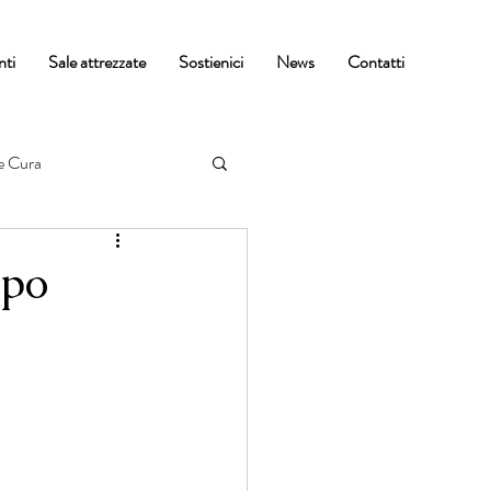
nti
Sale attrezzate
Sostienici
News
Contatti
e Cura
ppo