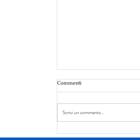
Commenti
Scrivi un commento...
Un dialogo tra giustizia,
narrativa e ricerca della