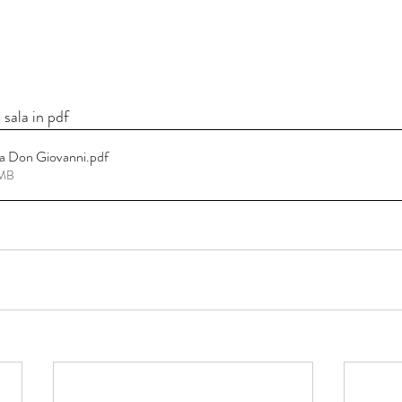
 sala in pdf
la Don Giovanni
.pdf
7MB