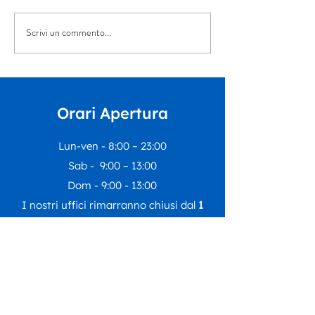
Scrivi un commento...
“Musica per tutt*” arriva
La Summer Scho
all’Auditorium Orpheus
Dipartimento
Educazione del 
di Rivoli incontr
nostro Centro E
Orari Apertura
Inclusivo
Lun-ven - 8:00 – 23:00
Sab - 9:00 – 13:00
Dom - 9:00 - 13:00
I nostri uffici rimarranno chiusi dal
1
agosto al 23 agosto
compresi.
Riapriranno lunedì
24 agosto
con le
regolari attività.