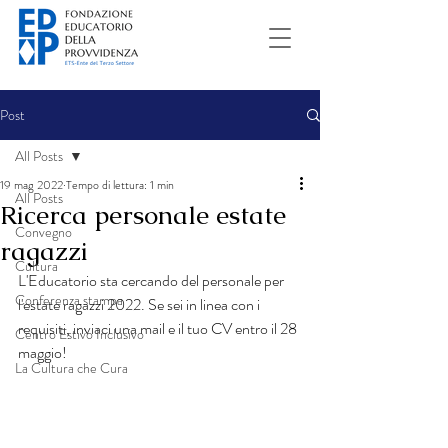
Post
All Posts
19 mag 2022
Tempo di lettura: 1 min
All Posts
Ricerca personale estate
Convegno
ragazzi
Cultura
L'Educatorio sta cercando del personale per 
Conferenza stampa
l'estate ragazzi 2022. Se sei in linea con i 
requisiti, inviaci una mail e il tuo CV entro il 28 
Centro Estivo Inclusivo
maggio! 
La Cultura che Cura