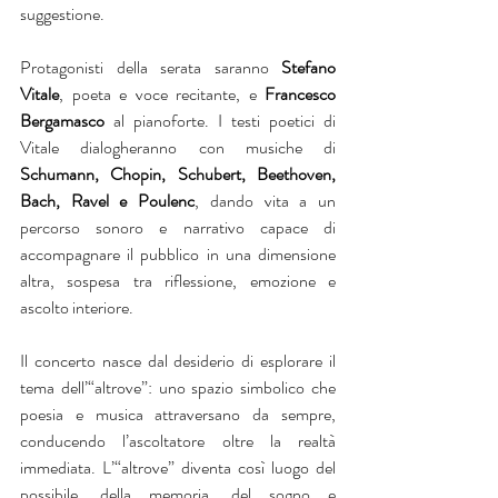
suggestione.
Protagonisti della serata saranno 
Stefano 
Vitale
, poeta e voce recitante, e 
Francesco 
Bergamasco
 al pianoforte. I testi poetici di 
Vitale dialogheranno con musiche di 
Schumann, Chopin, Schubert, Beethoven, 
Bach, Ravel e Poulenc
, dando vita a un 
percorso sonoro e narrativo capace di 
accompagnare il pubblico in una dimensione 
altra, sospesa tra riflessione, emozione e 
ascolto interiore. 
Il concerto nasce dal desiderio di esplorare il 
tema dell’“altrove”: uno spazio simbolico che 
poesia e musica attraversano da sempre, 
conducendo l’ascoltatore oltre la realtà 
immediata. L’“altrove” diventa così luogo del 
possibile, della memoria, del sogno e 