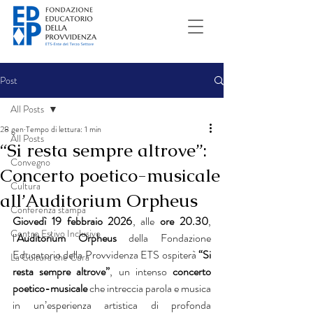
Post
All Posts
28 gen
Tempo di lettura: 1 min
All Posts
“Si resta sempre altrove”:
Convegno
Concerto poetico-musicale
Cultura
all’Auditorium Orpheus
Conferenza stampa
Giovedì 19 febbraio 2026
, alle 
ore 20.30
, 
Centro Estivo Inclusivo
l’
Auditorium Orpheus
 della Fondazione 
Educatorio della Provvidenza ETS ospiterà 
“Si 
La Cultura che Cura
resta sempre altrove”
, un intenso 
concerto 
poetico-musicale
 che intreccia parola e musica 
in un’esperienza artistica di profonda 