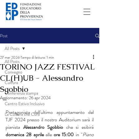
Post
All Posts
27 mar 2024
Tempo di lettura: 1 min
All Posts
TORINO JAZZ FESTIVAL
Convegno
CL(H)UB - Alessandro
Cultura
Sgobbio
Conferenza stampa
Aggiornamento:
26 apr 2024
Centro Estivo Inclusivo
Protagonista dell'ultimo appuntamento del 
La Cultura che Cura
TJF 2024 presso il nostro Auditorium sarà il 
pianista 
Alessandro Sgobbio 
che si esibirà 
domenica 28 aprile
 alle 
ore 15:00 
in "
Piano 