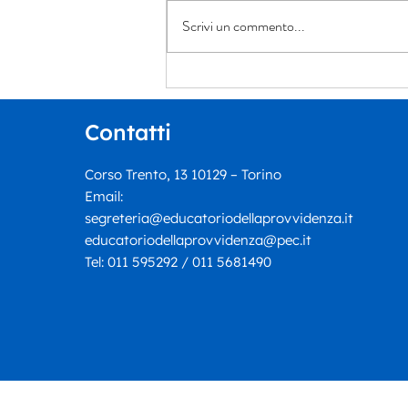
Scrivi un commento...
Un dialogo tra giustizia,
narrativa e ricerca della
verità: Ennio Tomaselli
Contatti
presenta “Il cerchio più
piccolo”
Corso Trento, 13 10129 – Torino
Email:
segreteria@educatoriodellaprovvidenza.it
educatoriodellaprovvidenza@pec.it
Tel:
011 595292 / 011 5681490