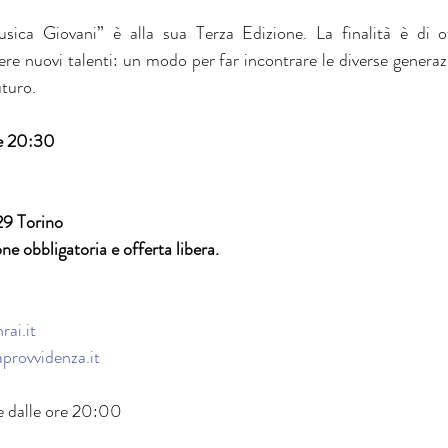
sica Giovani” è alla sua Terza Edizione. La finalità è di of
re nuovi talenti: un modo per far incontrare le diverse generazi
turo.
re 20:30
29 Torino
e obbligatoria e offerta libera.
ai.it
provvidenza.it
re dalle ore 20:00