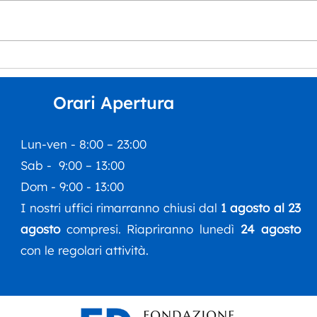
“Musica per tutt*” arriva
La S
all’Auditorium Orpheus
Dipa
del 
Orari Apertura
inco
Esti
Lun-ven - 8:00 – 23:00
Sab - 9:00 – 13:00
Dom - 9:00 - 13:00
I nostri uffici rimarranno chiusi dal
1 agosto al 23
agosto
compresi. Riapriranno lunedì
24 agosto
con le regolari attività.