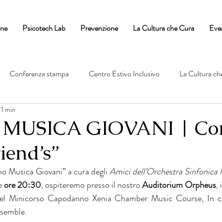
one
Psicotech Lab
Prevenzione
La Cultura che Cura
Eve
Conferenza stampa
Centro Estivo Inclusivo
La Cultura ch
 1 min
MUSICA GIOVANI | Con
iend’s”
no Musica Giovani” a cura degli 
Amici dell’Orchestra Sinfonica
e 
ore 20:30
, ospiteremo presso il nostro 
Auditorium Orpheus
,
i del Minicorso Capodanno Xenia Chamber Music Course, In co
nsemble.