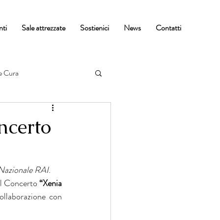
nti
Sale attrezzate
Sostienici
News
Contatti
e Cura
certo
 Nazionale RAI
.
 il Concerto 
“Xenia 
llaborazione con 