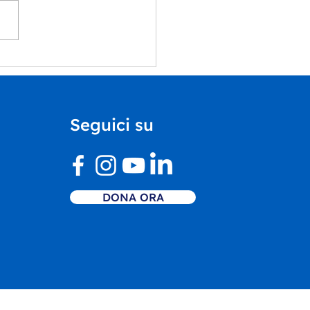
ummer School del
rtimento Educazione
Castello di Rivoli
ntra il nostro Centro
Seguici su
vo Inclusivo
DONA ORA