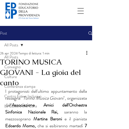
Post
All Posts
26 apr 2024
Tempo di lettura: 1 min
All Posts
TORINO MUSICA
Convegno
GIOVANI - La gioia del
Cultura
canto
Conferenza stampa
I protagonisti dell'ultimo appuntamento della 
Centro Estivo Inclusivo
rassegna "
Torino Musica Giovani
", organizzata 
dall'
Associazione Amici dell'Orchestra 
La Cultura che Cura
Sinfonica Nazionale Rai, 
saranno la 
mezzosoprano
 Martina Baroni 
e il pianista
Edoardo Momo, 
che si esibiranno martedì 
7 