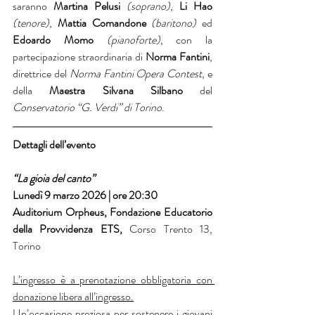
saranno 
Martina Pelusi 
(soprano)
, 
Li Hao
(tenore)
, 
Mattia Comandone
(baritono)
 ed 
Edoardo Momo
(pianoforte)
, con la 
partecipazione straordinaria di 
Norma Fantini
, 
direttrice del 
Norma Fantini Opera Contest
, e 
della 
Maestra Silvana Silbano
 del 
Conservatorio “G. Verdi” di Torino
.
Dettagli dell’evento 
“La gioia del canto”
Lunedì 9 marzo 2026 | ore 20:30
Auditorium Orpheus, Fondazione Educatorio 
della Provvidenza ETS, 
Corso Trento 13, 
Torino 
L’ingresso è a prenotazione obbligatoria con 
donazione libera all’ingresso.
Un’occasione preziosa per sostenere i giovani 