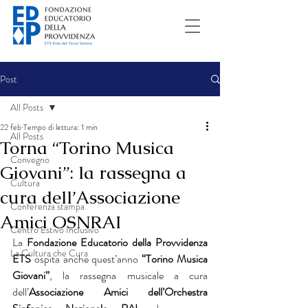
Post
All Posts
22 feb
Tempo di lettura: 1 min
All Posts
Torna “Torino Musica
Convegno
Giovani”: la rassegna a
Cultura
cura dell’Associazione
Conferenza stampa
Amici OSNRAI
Centro Estivo Inclusivo
La 
Fondazione Educatorio della Provvidenza 
La Cultura che Cura
ETS
 ospita anche quest’anno
 “Torino Musica 
Giovani”
, la rassegna musicale a cura 
dell’
Associazione Amici dell’Orchestra 