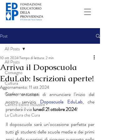
Post
All Posts
10 ott 2024
Tempo di lettura: 2 min
All Posts
Arriva il Doposcuola
Convegno
EduLab: Iscrizioni aperte!
Cultura
Aggiornamento:
11 ott 2024
Conferenza stampa
Siamo entusiasti di annunciare l’inizio del 
nostro servizio 
Doposcuola EduLab
, che 
Centro Estivo Inclusivo
prenderà il via 
lunedì 21 ottobre 2024
! 
La Cultura che Cura
Il doposcuola sarà un’occasione perfetta per 
tutti gli studenti delle scuole medie e dei primi 
anni delle superiori di ricevere supporto nello 