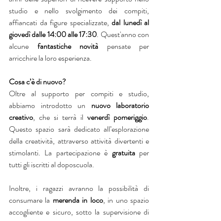
studio e nello svolgimento dei compiti, 
affiancati da figure specializzate, 
dal lunedì al 
giovedì dalle 14:00 alle 17:30
. Quest'anno con 
alcune 
fantastiche novità
 pensate per 
arricchire la loro esperienza. 
Cosa c’è di nuovo?
Oltre al supporto per compiti e studio, 
abbiamo introdotto un 
nuovo laboratorio 
creativo
, che si terrà il 
venerdì pomeriggio
. 
Questo spazio sarà dedicato all’esplorazione 
della creatività, attraverso attività divertenti e 
stimolanti. La partecipazione è 
gratuita
 per 
tutti gli iscritti al doposcuola.
Inoltre, i ragazzi avranno la possibilità di 
consumare la 
merenda in loco
, in uno spazio 
accogliente e sicuro, sotto la supervisione di 